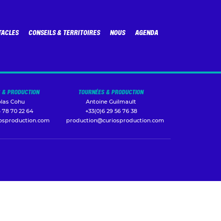
TACLES
CONSEILS & TERRITOIRES
NOUS
AGENDA
 & PRODUCTION
TOURNÉES & PRODUCTION
olas Cohu
Antoine Guilmault
 78 70 22 64
+33(0)6 29 56 76 38
iosproduction.com
production@curiosproduction.com