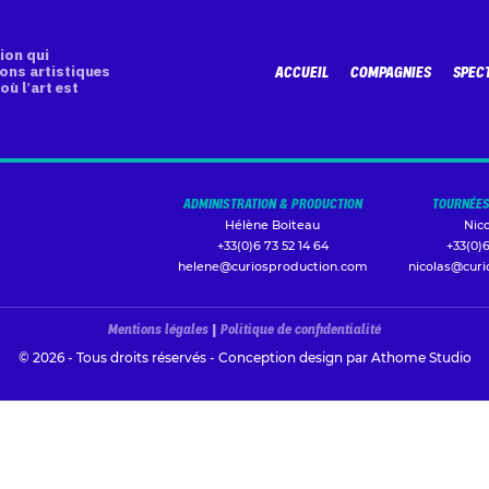
ion qui
ons artistiques
ACCUEIL
COMPAGNIES
SPEC
où l’art est
ADMINISTRATION & PRODUCTION
TOURNÉES
Hélène Boiteau
Nic
+33(0)6 73 52 14 64
+33(0)6
helene@curiosproduction.com
nicolas@cur
Mentions légales
|
Politique de confidentialité
© 2026 - Tous droits réservés - Conception design par
Athome Studio