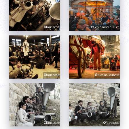
©faussecie
©BenjamineLeBellec
©faussecie
©NicolasJoubard
©faussecie
©faussecie