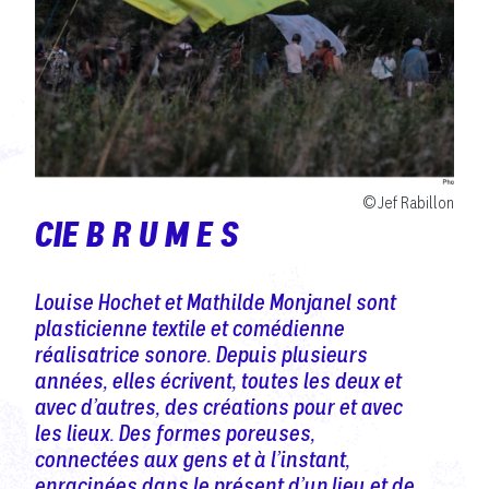
©Jef Rabillon
CIE B R U M E S
Louise Hochet et Mathilde Monjanel sont
plasticienne textile et comédienne
réalisatrice sonore. Depuis plusieurs
années, elles écrivent, toutes les deux et
avec d’autres, des créations pour et avec
les lieux. Des formes poreuses,
connectées aux gens et à l’instant,
enracinées dans le présent d’un lieu et de