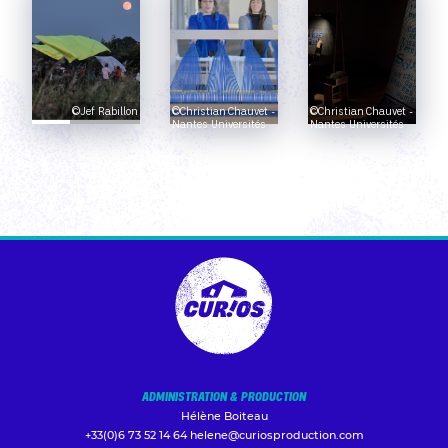
©Jef Rabillon
©Christian Chauvet -
©Christian Chauvet -
Nantes Universités
Nantes Universités
ADMINISTRATION & PRODUCTION
Hélène Boiteau
+33(0)6 73 52 14 64
helene@curiosproduction.com