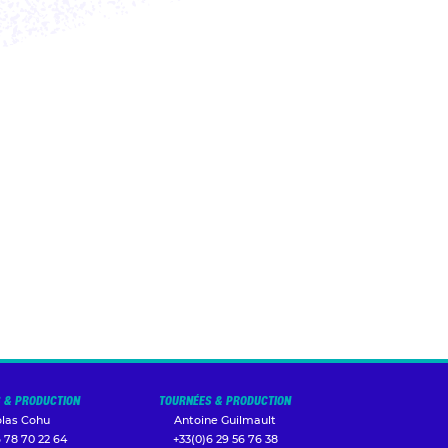
 & PRODUCTION
TOURNÉES & PRODUCTION
olas Cohu
Antoine Guilmault
 78 70 22 64
+33(0)6 29 56 76 38