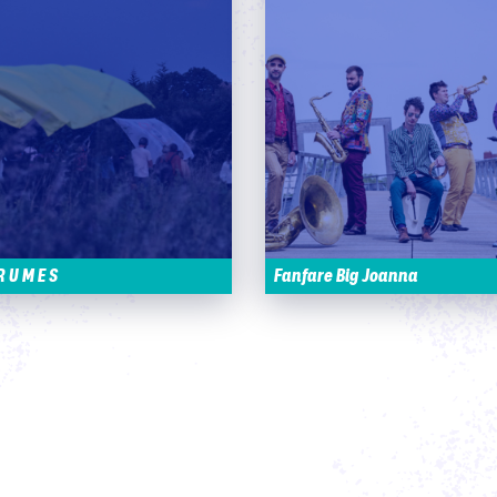
R U M E S
Fanfare Big Joanna