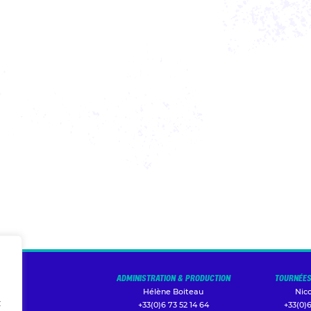
ADMINISTRATION & PRODUCTION
TOURNÉES
Hélène Boiteau
Nic
t
+33(0)6 73 52 14 64
+33(0)6