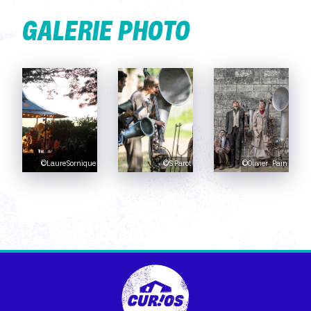
GALERIE PHOTO
©LaureSornique
©S.Parot
©Olivier_Pain