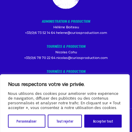
ADMINISTRATION & PRODUCTION
Hélène Boiteau
+33(0)6 73 52 14 64
helene@curiosproduction.com
TOURNÉES & PRODUCTION
Nicolas Cohu
+33(0)6 78 70 22 64
nicolas@curiosproduction.com
TOURNÉES & PRODUCTION
Antoine Guilmault
+33(0)6 29 56 76 38
production@curiosproduction.com
Nous respectons votre vie privée.
Nous utilisons des cookies pour améliorer votre expérience
de navigation, diffuser des publicités ou des contenus
personnalisés et analyser notre trafic. En cliquant sur « Tout
accepter », vous consentez à notre utilisation des cookies.
Mentions légales
|
Politique de confidentialité
Personnaliser
Tout rejeter
Accepter tout
© 2026 - Tous droits réservés - Conception design par
Athome Studio