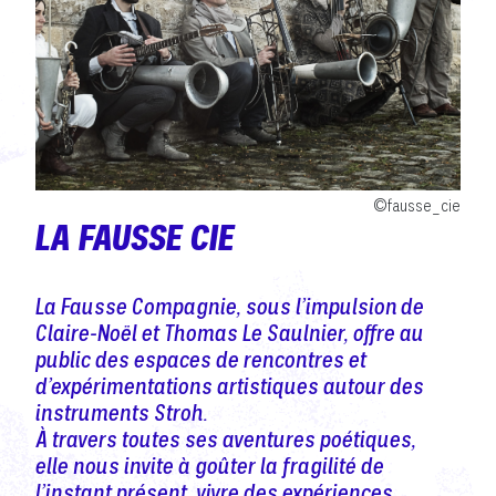
©fausse_cie
LA FAUSSE CIE
La Fausse Compagnie, sous l’impulsion de
Claire-Noël et Thomas Le Saulnier, offre au
public des espaces de rencontres et
d’expérimentations artistiques autour des
instruments Stroh.
À travers toutes ses aventures poétiques,
elle nous invite à goûter la fragilité de
l’instant présent, vivre des expériences