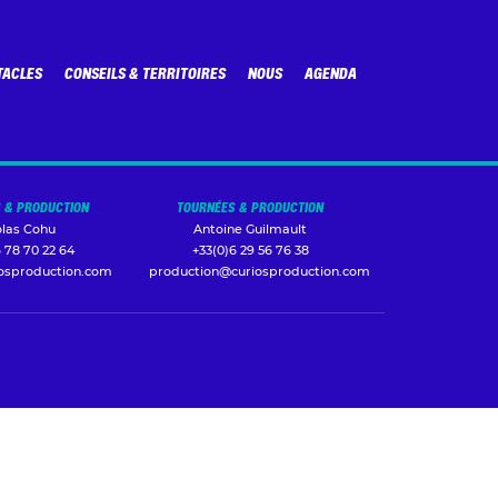
TACLES
CONSEILS & TERRITOIRES
NOUS
AGENDA
 & PRODUCTION
TOURNÉES & PRODUCTION
olas Cohu
Antoine Guilmault
 78 70 22 64
+33(0)6 29 56 76 38
iosproduction.com
production@curiosproduction.com