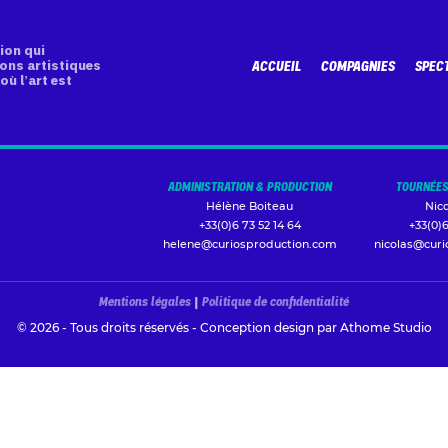
ion qui
ons artistiques
ACCUEIL
COMPAGNIES
SPEC
où l’art est
ADMINISTRATION & PRODUCTION
TOURNÉES
Hélène Boiteau
Nic
+33(0)6 73 52 14 64
+33(0)6
helene@curiosproduction.com
nicolas@cur
Mentions légales
|
Politique de confidentialité
© 2026 - Tous droits réservés - Conception design par
Athome Studio