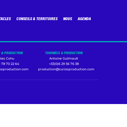
TACLES
CONSEILS & TERRITOIRES
NOUS
AGENDA
 & PRODUCTION
TOURNÉES & PRODUCTION
olas Cohu
Antoine Guilmault
 78 70 22 64
+33(0)6 29 56 76 38
iosproduction.com
production@curiosproduction.com