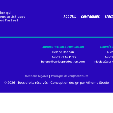
ion qui
ons artistiques
ACCUEIL
COMPAGNIES
SPEC
où l’art est
ADMINISTRATION & PRODUCTION
TOURNÉES
Hélène Boiteau
Nic
+33(0)6 73 52 14 64
+33(0)6
helene@curiosproduction.com
nicolas@cur
Mentions légales
|
Politique de confidentialité
© 2026 - Tous droits réservés - Conception design par
Athome Studio