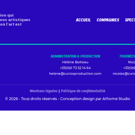
ion qui
ons artistiques
ACCUEIL
COMPAGNIES
SPEC
où l’art est
ADMINISTRATION & PRODUCTION
TOURNÉES
Hélène Boiteau
Nic
+33(0)6 73 52 14 64
+33(0)6
helene@curiosproduction.com
nicolas@cur
Mentions légales
|
Politique de confidentialité
© 2026 - Tous droits réservés - Conception design par
Athome Studio