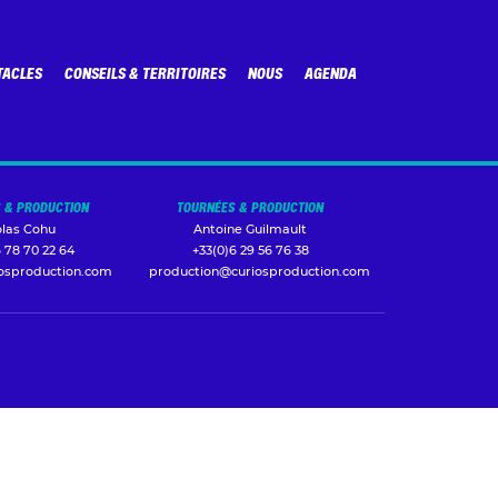
TACLES
CONSEILS & TERRITOIRES
NOUS
AGENDA
 & PRODUCTION
TOURNÉES & PRODUCTION
olas Cohu
Antoine Guilmault
 78 70 22 64
+33(0)6 29 56 76 38
iosproduction.com
production@curiosproduction.com