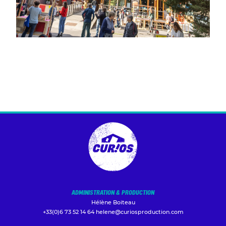
ADMINISTRATION & PRODUCTION
Hélène Boiteau
+33(0)6 73 52 14 64
helene@curiosproduction.com