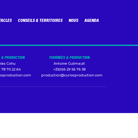
TACLES
CONSEILS & TERRITOIRES
NOUS
AGENDA
 & PRODUCTION
TOURNÉES & PRODUCTION
olas Cohu
Antoine Guilmault
 78 70 22 64
+33(0)6 29 56 76 38
iosproduction.com
production@curiosproduction.com