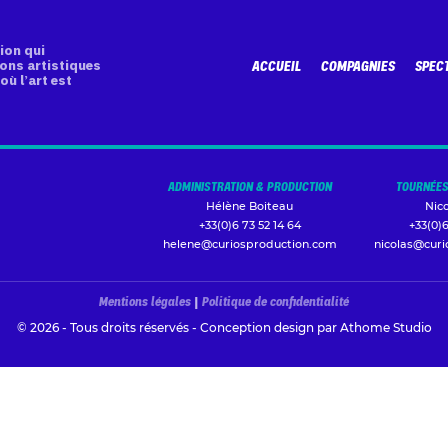
ion qui
ons artistiques
ACCUEIL
COMPAGNIES
SPEC
où l’art est
ADMINISTRATION & PRODUCTION
TOURNÉES
Hélène Boiteau
Nic
+33(0)6 73 52 14 64
+33(0)6
helene@curiosproduction.com
nicolas@cur
Mentions légales
|
Politique de confidentialité
© 2026 - Tous droits réservés - Conception design par
Athome Studio