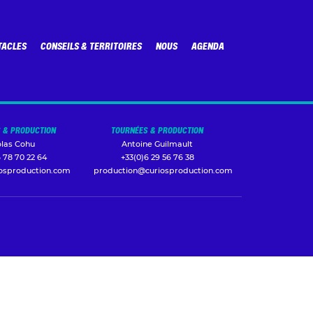
TACLES
CONSEILS & TERRITOIRES
NOUS
AGENDA
 & PRODUCTION
TOURNÉES & PRODUCTION
olas Cohu
Antoine Guilmault
 78 70 22 64
+33(0)6 29 56 76 38
iosproduction.com
production@curiosproduction.com