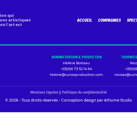
ion qui
ons artistiques
ACCUEIL
COMPAGNIES
SPEC
où l’art est
ADMINISTRATION & PRODUCTION
TOURNÉES
Hélène Boiteau
Nic
+33(0)6 73 52 14 64
+33(0)6
helene@curiosproduction.com
nicolas@cur
Mentions légales
|
Politique de confidentialité
© 2026 - Tous droits réservés - Conception design par
Athome Studio