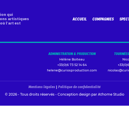
ion qui
ons artistiques
ACCUEIL
COMPAGNIES
SPEC
où l’art est
ADMINISTRATION & PRODUCTION
TOURNÉES
Hélène Boiteau
Nic
+33(0)6 73 52 14 64
+33(0)6
helene@curiosproduction.com
nicolas@cur
Mentions légales
|
Politique de confidentialité
© 2026 - Tous droits réservés - Conception design par
Athome Studio