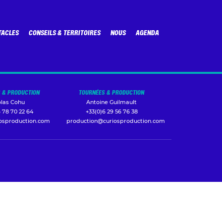
TACLES
CONSEILS & TERRITOIRES
NOUS
AGENDA
 & PRODUCTION
TOURNÉES & PRODUCTION
olas Cohu
Antoine Guilmault
 78 70 22 64
+33(0)6 29 56 76 38
iosproduction.com
production@curiosproduction.com