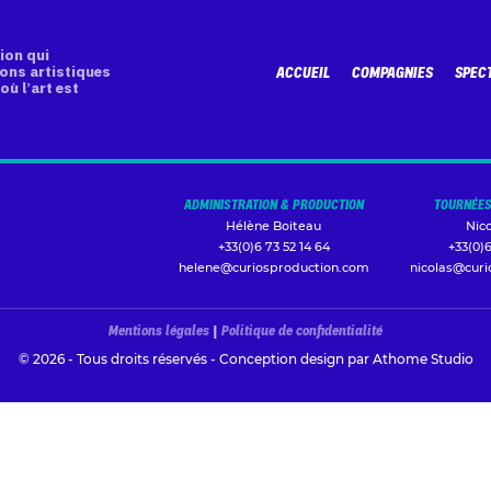
ion qui
ons artistiques
ACCUEIL
COMPAGNIES
SPEC
où l’art est
ADMINISTRATION & PRODUCTION
TOURNÉES
Hélène Boiteau
Nic
+33(0)6 73 52 14 64
+33(0)6
helene@curiosproduction.com
nicolas@cur
Mentions légales
|
Politique de confidentialité
© 2026 - Tous droits réservés - Conception design par
Athome Studio