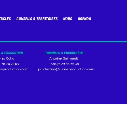
TACLES
CONSEILS & TERRITOIRES
NOUS
AGENDA
 & PRODUCTION
TOURNÉES & PRODUCTION
olas Cohu
Antoine Guilmault
 78 70 22 64
+33(0)6 29 56 76 38
iosproduction.com
production@curiosproduction.com