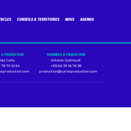
TACLES
CONSEILS & TERRITOIRES
NOUS
AGENDA
 & PRODUCTION
TOURNÉES & PRODUCTION
olas Cohu
Antoine Guilmault
 78 70 22 64
+33(0)6 29 56 76 38
iosproduction.com
production@curiosproduction.com