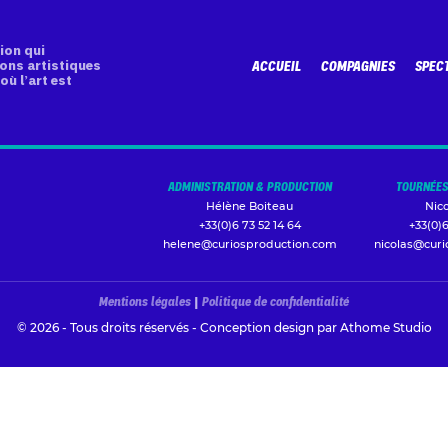
ion qui
ons artistiques
ACCUEIL
COMPAGNIES
SPEC
où l’art est
ADMINISTRATION & PRODUCTION
TOURNÉES
Hélène Boiteau
Nic
+33(0)6 73 52 14 64
+33(0)6
helene@curiosproduction.com
nicolas@cur
Mentions légales
|
Politique de confidentialité
© 2026 - Tous droits réservés - Conception design par
Athome Studio