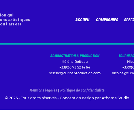
ion qui
ons artistiques
ACCUEIL
COMPAGNIES
SPEC
où l’art est
ADMINISTRATION & PRODUCTION
TOURNÉES
Hélène Boiteau
Nic
+33(0)6 73 52 14 64
+33(0)6
helene@curiosproduction.com
nicolas@cur
Mentions légales
|
Politique de confidentialité
© 2026 - Tous droits réservés - Conception design par
Athome Studio