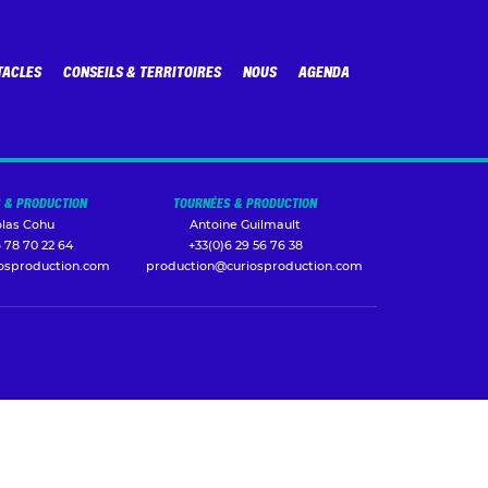
TACLES
CONSEILS & TERRITOIRES
NOUS
AGENDA
 & PRODUCTION
TOURNÉES & PRODUCTION
olas Cohu
Antoine Guilmault
 78 70 22 64
+33(0)6 29 56 76 38
iosproduction.com
production@curiosproduction.com