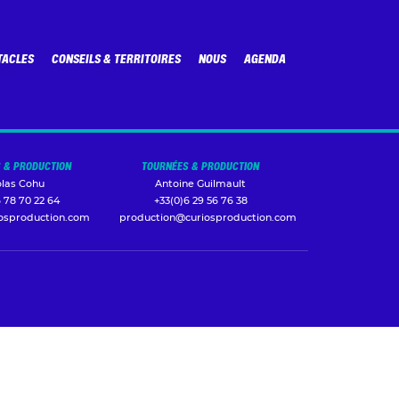
TACLES
CONSEILS & TERRITOIRES
NOUS
AGENDA
 & PRODUCTION
TOURNÉES & PRODUCTION
olas Cohu
Antoine Guilmault
 78 70 22 64
+33(0)6 29 56 76 38
iosproduction.com
production@curiosproduction.com