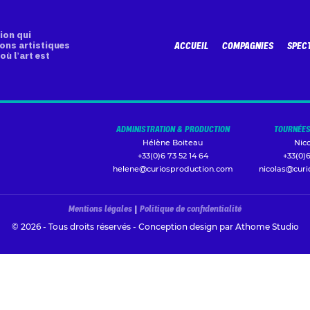
ion qui
ons artistiques
ACCUEIL
COMPAGNIES
SPEC
où l’art est
ADMINISTRATION & PRODUCTION
TOURNÉES
Hélène Boiteau
Nic
+33(0)6 73 52 14 64
+33(0)6
helene@curiosproduction.com
nicolas@cur
Mentions légales
|
Politique de confidentialité
© 2026 - Tous droits réservés - Conception design par
Athome Studio