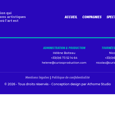
ion qui
ons artistiques
ACCUEIL
COMPAGNIES
SPEC
où l’art est
ADMINISTRATION & PRODUCTION
TOURNÉES
Hélène Boiteau
Nic
+33(0)6 73 52 14 64
+33(0)6
helene@curiosproduction.com
nicolas@cur
Mentions légales
|
Politique de confidentialité
© 2026 - Tous droits réservés - Conception design par
Athome Studio