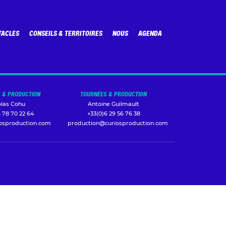
TACLES
CONSEILS & TERRITOIRES
NOUS
AGENDA
 & PRODUCTION
TOURNÉES & PRODUCTION
olas Cohu
Antoine Guilmault
 78 70 22 64
+33(0)6 29 56 76 38
iosproduction.com
production@curiosproduction.com