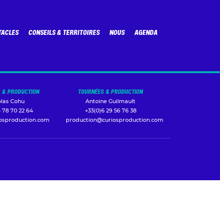
TACLES
CONSEILS & TERRITOIRES
NOUS
AGENDA
 & PRODUCTION
TOURNÉES & PRODUCTION
olas Cohu
Antoine Guilmault
 78 70 22 64
+33(0)6 29 56 76 38
iosproduction.com
production@curiosproduction.com