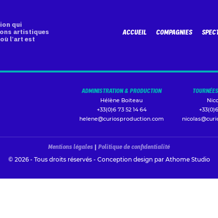
ion qui
ons artistiques
ACCUEIL
COMPAGNIES
SPEC
où l’art est
ADMINISTRATION & PRODUCTION
TOURNÉES
Hélène Boiteau
Nic
+33(0)6 73 52 14 64
+33(0)6
helene@curiosproduction.com
nicolas@cur
Mentions légales
|
Politique de confidentialité
© 2026 - Tous droits réservés - Conception design par
Athome Studio