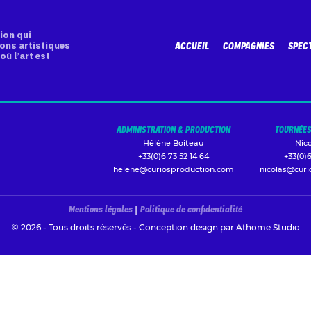
ion qui
ons artistiques
ACCUEIL
COMPAGNIES
SPEC
où l’art est
ADMINISTRATION & PRODUCTION
TOURNÉES
Hélène Boiteau
Nic
+33(0)6 73 52 14 64
+33(0)6
helene@curiosproduction.com
nicolas@cur
Mentions légales
|
Politique de confidentialité
© 2026 - Tous droits réservés - Conception design par
Athome Studio