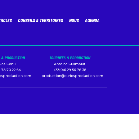
TACLES
CONSEILS & TERRITOIRES
NOUS
AGENDA
 & PRODUCTION
TOURNÉES & PRODUCTION
olas Cohu
Antoine Guilmault
 78 70 22 64
+33(0)6 29 56 76 38
iosproduction.com
production@curiosproduction.com