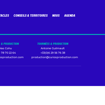
TACLES
CONSEILS & TERRITOIRES
NOUS
AGENDA
 & PRODUCTION
TOURNÉES & PRODUCTION
olas Cohu
Antoine Guilmault
 78 70 22 64
+33(0)6 29 56 76 38
iosproduction.com
production@curiosproduction.com