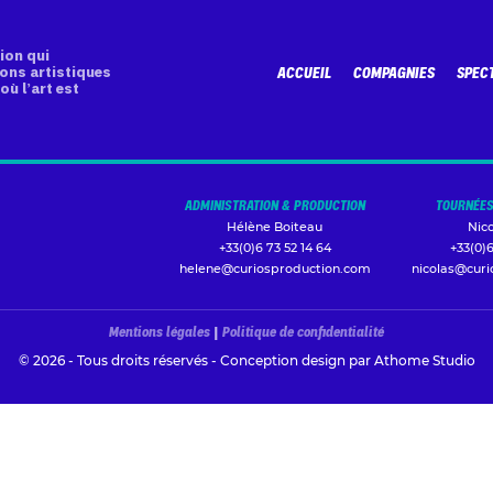
ion qui
ons artistiques
ACCUEIL
COMPAGNIES
SPEC
où l’art est
ADMINISTRATION & PRODUCTION
TOURNÉES
Hélène Boiteau
Nic
+33(0)6 73 52 14 64
+33(0)6
helene@curiosproduction.com
nicolas@cur
Mentions légales
|
Politique de confidentialité
© 2026 - Tous droits réservés - Conception design par
Athome Studio